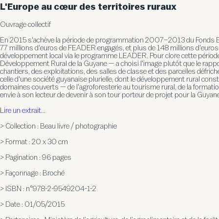
L'Europe au cœur des territoires ruraux
Ouvrage collectif
En 2015 s'achève la période de programmation 2007–2013 du Fonds Eur
77 millions d'euros de FEADER engagés, et plus de 148 millions d'euros d
développement local via le programme LEADER. Pour clore cette période et
Développement Rural de la Guyane — a choisi l'image plutôt que le rappo
chantiers, des exploitations, des salles de classe et des parcelles défriché
celle d'une société guyanaise plurielle, dont le développement rural consti
domaines couverts — de l'agroforesterie au tourisme rural, de la formatio
envie à son lecteur de devenir à son tour porteur de projet pour la Guyan
Lire un extrait...
> Collection :
Beau livre / photographie
> Format :
20 x 30 cm
> Pagination :
96 pages
> Façonnage :
Broché
> ISBN :
n°978-2-9549204-1-2
> Date :
01/05/2015