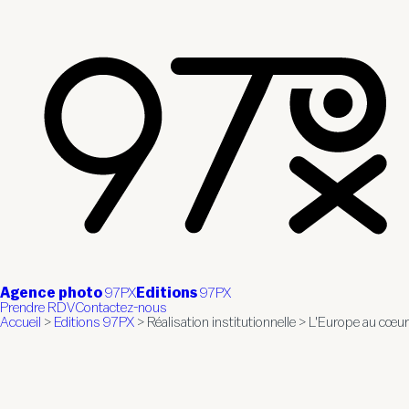
Agence photo
97PX
Editions
97PX
Prendre RDV
Contactez-nous
Accueil
>
Editions 97PX
>
Réalisation institutionnelle
>
L'Europe au cœur 